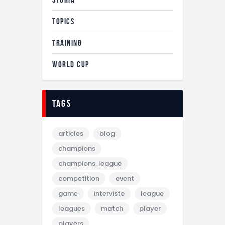
TOPICS
TRAINING
WORLD CUP
tags
articles
blog
champions
champions. league
competition
event
game
interviste
league
leagues
match
player
players