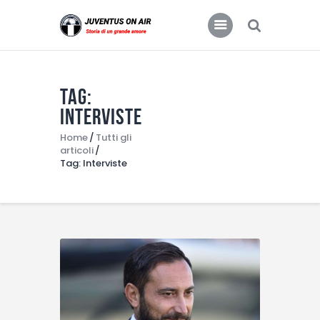
JUVENTUS FC
Storia di un grande amore
Tag:
Home
Interviste
Food & Drink
Home
Tutti gli
articoli
Features
Tag: Interviste
News
Contacts