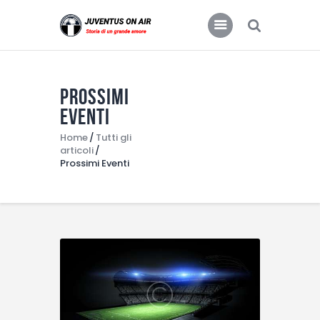
JUVENTUS FC
Storia di un grande amore
Prossimi
Home
Eventi
Food & Drink
Home
Tutti gli
articoli
Features
Prossimi Eventi
News
Contacts