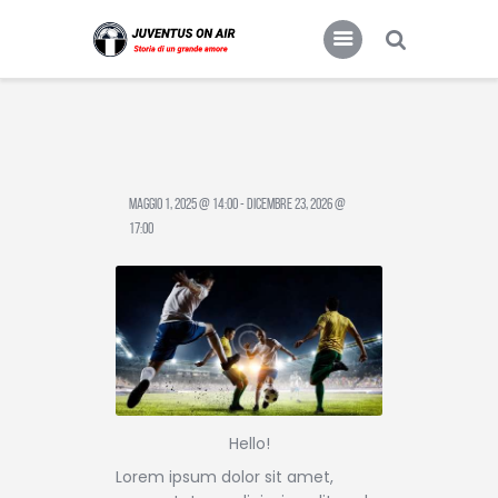
Home
Food & Drink
JUVENTUS FC
Storia di un grande amore
Features
News
Contacts
Maggio 1, 2025 @ 14:00
-
Dicembre 23, 2026 @
17:00
Hello!
Lorem ipsum dolor sit amet,