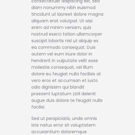
consectetuer adipiscing elit, sed
diam nonummy nibh euismod
tincidunt ut laoreet dolore magna
aliquam erat volutpat. Ut wisi
enim ad minim veniam, quis
nostrud exerci tation ullamcorper
suscipit lobortis nisl ut aliquip ex
ea commodo consequat. Duis
autem vel eum iriure dolor in
hendrerit in vulputate velit esse
molestie consequat, vel illum
dolore eu feugiat nulla facilisis at
vero eros et accumsan et iusto
odio dignissim qui blandit
praesent luptatum zzril delenit
augue duis dolore te feugait nulla
facilisi.
Sed ut perspiciatis, unde omnis
iste natus error sit voluptatem
accusantium doloremque