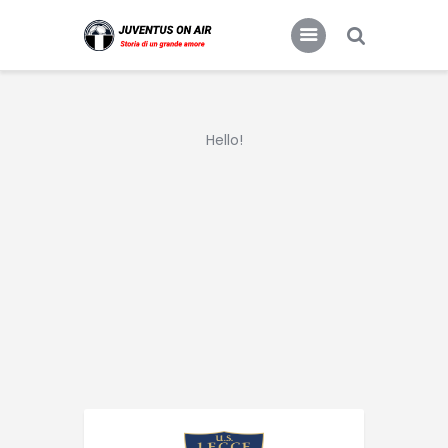
JUVENTUS FC
Storia di un grande amore
Hello!
Home
Food & Drink
Features
News
Contacts