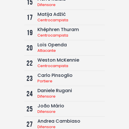
15
Difensore
Matija Adžić
17
Centrocampista
Khéphren Thuram
19
Centrocampista
Loïs Openda
20
Attacante
Weston McKennie
22
Centrocampista
Carlo Pinsoglio
23
Portiere
Daniele Rugani
24
Difensore
João Mário
25
Difensore
Andrea Cambiaso
27
Difensore