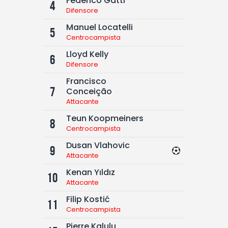
Federico Gatti
4
Difensore
Manuel Locatelli
5
Centrocampista
Lloyd Kelly
6
Difensore
Francisco
7
Conceição
Attacante
Teun Koopmeiners
8
Centrocampista
Dusan Vlahovic
9
Attacante
Kenan Yıldız
10
Attacante
Filip Kostić
11
Centrocampista
Pierre Kalulu