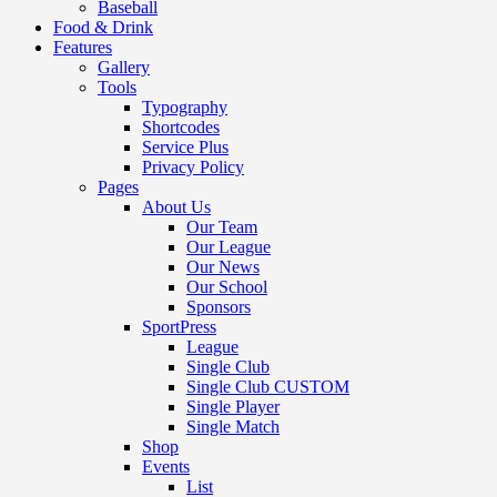
Baseball
Food & Drink
Features
Gallery
Tools
Typography
Shortcodes
Service Plus
Privacy Policy
Pages
About Us
Our Team
Our League
Our News
Our School
Sponsors
SportPress
League
Single Club
Single Club CUSTOM
Single Player
Single Match
Shop
Events
List