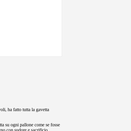
li, ha fatto tutta la gavetta
otta su ogni pallone come se fosse
gno con sudore e sacrificio,