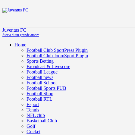
Juventus FC
Storia di un grande amore
Home
Football Club SportPress Plugin
Football Club JoomSport Plugin
Sports Betting
Broadcast & Livescore
Football League
Football news
Football School
Football Sports PUB
Football Shop
Football RTL
Esport
Tennis
NFL club
Basketball Club
Golf
Cricket