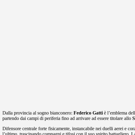
Dalla provincia al sogno bianconero:
Federico Gatti
è l’emblema dell
partendo dai campi di periferia fino ad arrivare ad essere titolare allo
S
Difensore centrale forte fisicamente, instancabile nei duelli aerei e co
l’ultimo, trascinando compagni e tifosi con il suo spirito battagliero. L