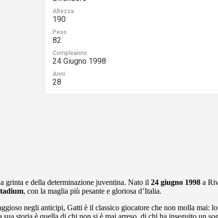
Altezza
190
Peso
82
Compleanno
24 Giugno 1998
Anni
28
a grinta e della determinazione juventina. Nato il
24 giugno 1998
a Rivo
tadium
, con la maglia più pesante e gloriosa d’Italia.
raggioso negli anticipi, Gatti è il classico giocatore che non molla mai: l
a sua storia è quella di chi non si è mai arreso, di chi ha inseguito un so