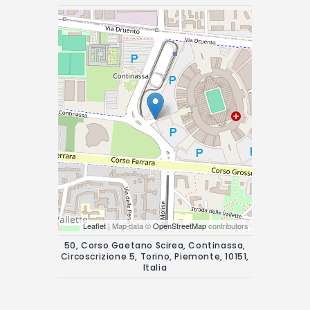
Leaflet
| Map data ©
OpenStreetMap
contributors
50, Corso Gaetano Scirea, Continassa,
Circoscrizione 5, Torino, Piemonte, 10151,
Italia