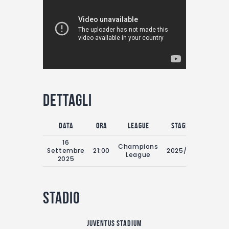
Dettagli
Data
Ora
League
Stagione
Tempo
16
Champions
Settembre
21:00
2025/2026
9
League
2025
Stadio
Juventus Stadium