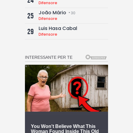
24
Difensore
João Mário
30
25
Difensore
Luis Hasa Cabal
29
Difensore