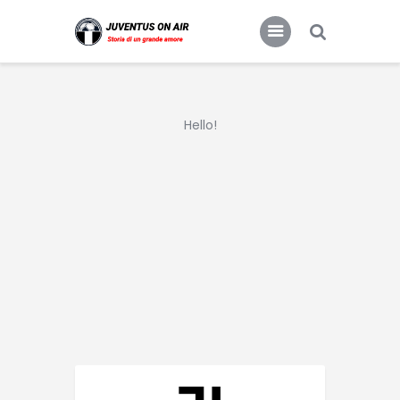
JUVENTUS FC
Storia di un grande amore
Hello!
Home
Food & Drink
Features
News
Contacts