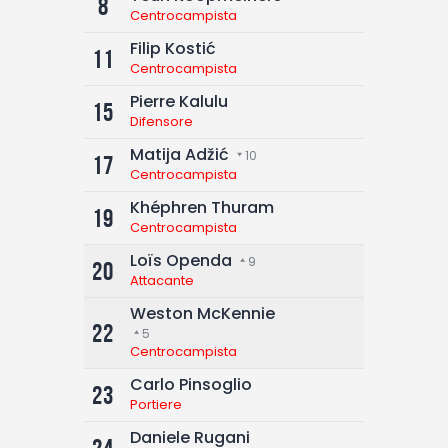
8
Centrocampista
Filip Kostić
11
Centrocampista
Pierre Kalulu
15
Difensore
Matija Adžić
10
17
Centrocampista
Khéphren Thuram
19
Centrocampista
Loïs Openda
9
20
Attacante
Weston McKennie
22
5
Centrocampista
Carlo Pinsoglio
23
Portiere
Daniele Rugani