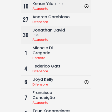
Kenan Yıldız
17
10
Attacante
Andrea Cambiaso
27
Difensore
Jonathan David
30
25
Attacante
Michele Di
1
Gregorio
Portiere
Federico Gatti
4
Difensore
Lloyd Kelly
6
Difensore
Francisco
7
Conceição
Attacante
Teun Koopmeiners